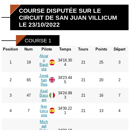
COURSE DISPUTÉE SUR LE
CIRCUIT DE SAN JUAN VILLICUM
LE 23/10/2022
COURSE 1
Position
Num
Pilote
Temps
Tours
Points
Départ
Alvar
o
34'18.30
1
19
21
25
3
Bauti
4
sta
Jonat
34'23.44
2
65
han
21
20
2
5
Rea
Axel
34'24.99
3
47
Bass
21
16
7
3
ani
Iker
34'30.22
4
7
Lecu
21
13
4
1
ona
Mich
ael