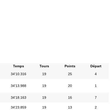
Temps
Tours
Points
Départ
34'10.316
19
25
4
34'13.988
19
20
1
i
34'18.163
19
16
7
34'23.859
19
13
2