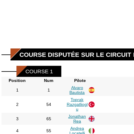
COURSE DISPUTÉE SUR LE CIRCUIT D
COURSE 1
Position
Num
Pilote
Alvaro
1
1
Bautista
Toprak
2
54
Razgatliogl
u
Jonathan
3
65
Rea
Andrea
4
55
Locatelli