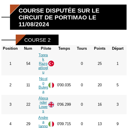
COURSE DISPUTÉE SUR LE
CIRCUIT DE PORTIMAO LE
11/08/2024
COURSE 2
Position
Num
Pilote
Temps
Tours
Points
Départ
Topra
k
1
54
Razg
0
25
1
atliogl
u
Nicol
o
2
11
0'00.035
0
20
5
Buleg
a
Alexa
nder
3
22
0'06.299
0
16
3
Lowe
s
Andre
a
4
29
0'09.715
0
13
9
Ianno