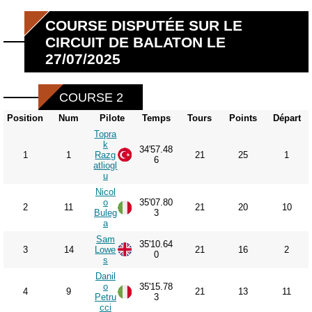
COURSE DISPUTÉE SUR LE
CIRCUIT DE BALATON LE
27/07/2025
COURSE 2
Position
Num
Pilote
Temps
Tours
Points
Départ
Topra
k
34'57.48
1
1
Razg
21
25
1
6
atliogl
u
Nicol
o
35'07.80
2
11
21
20
10
Buleg
3
a
Sam
35'10.64
3
14
Lowe
21
16
2
0
s
Danil
o
35'15.78
4
9
21
13
11
Petru
3
cci