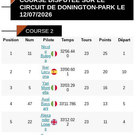
CIRCUIT DE DONINGTON-PARK LE
12/07/2026
COURSE 2
Position
Num
Pilote
Temps
Tours
Points
Départ
Nicol
o
32'56.44
1
11
23
25
1
Buleg
0
a
Iker
33'00.60
2
7
Lecu
23
20
10
1
ona
Yari
33'03.29
3
5
Mont
23
16
2
0
ella
Axel
4
47
Bass
33'11.786
23
13
5
ani
Alexa
nder
33'12.02
5
22
23
11
4
Lowe
2
s