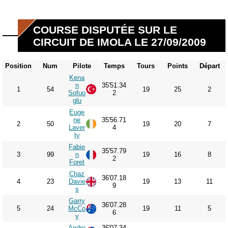
COURSE DISPUTÉE SUR LE
CIRCUIT DE IMOLA LE 27/09/2009
Position
Num
Pilote
Temps
Tours
Points
Départ
Kena
n
35'51.34
1
54
19
25
2
Sofuo
2
glu
Euge
ne
35'56.71
2
50
19
20
7
Laver
4
ty
Fabie
35'57.79
3
99
n
19
16
8
2
Foret
Chaz
36'07.18
4
23
Davie
19
13
11
9
s
Garry
36'07.28
5
24
McCo
19
11
5
6
y
Andre
36'07.34