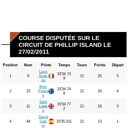
COURSE DISPUTÉE SUR LE
CIRCUIT DE PHILLIP ISLAND LE
27/02/2011
Position
Num
Pilote
Temps
Tours
Points
Départ
Luca
33'34.73
1
9
Scas
21
25
5
9
sa
Broc
33'34.74
2
23
Parke
21
20
4
8
s
Sam
33'34.77
3
11
Lowe
21
16
3
2
s
David
4
44
Salo
33'35.011
21
13
1
m