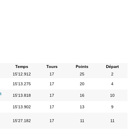
Temps
Tours
Points
Départ
15'12.912
17
25
2
15'13.275
17
20
4
a
15'13.818
17
16
10
15'13.902
17
13
9
15'27.182
17
11
11