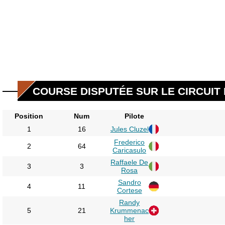
COURSE DISPUTÉE SUR LE CIRCUIT D
Position
Num
Pilote
1
16
Jules Cluzel
Frederico
2
64
Caricasulo
Raffaele De
3
3
Rosa
Sandro
4
11
Cortese
Randy
5
21
Krummenac
her