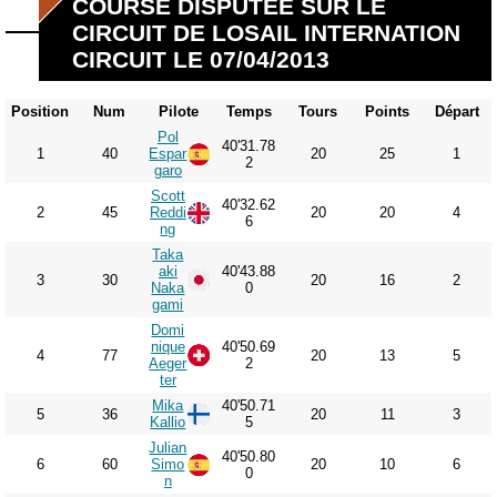
COURSE DISPUTÉE SUR LE
CIRCUIT DE LOSAIL INTERNATION
CIRCUIT LE 07/04/2013
Position
Num
Pilote
Temps
Tours
Points
Départ
Pol
40'31.78
1
40
Espar
20
25
1
2
garo
Scott
40'32.62
2
45
Reddi
20
20
4
6
ng
Taka
aki
40'43.88
3
30
20
16
2
Naka
0
gami
Domi
nique
40'50.69
4
77
20
13
5
Aeger
2
ter
Mika
40'50.71
5
36
20
11
3
Kallio
5
Julian
40'50.80
6
60
Simo
20
10
6
0
n