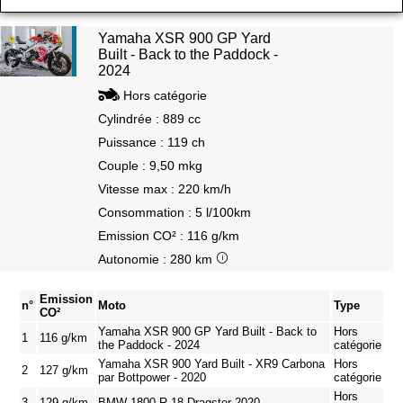
Yamaha XSR 900 GP Yard
Built - Back to the Paddock -
2024
Hors catégorie
Cylindrée : 889 cc
Puissance : 119 ch
Couple : 9,50 mkg
Vitesse max : 220 km/h
Consommation : 5 l/100km
Emission CO² : 116 g/km
Autonomie : 280 km
Emission
n°
Moto
Type
CO²
Yamaha XSR 900 GP Yard Built - Back to
Hors
1
116 g/km
the Paddock - 2024
catégorie
Yamaha XSR 900 Yard Built - XR9 Carbona
Hors
2
127 g/km
par Bottpower - 2020
catégorie
Hors
3
129 g/km
BMW 1800 R 18 Dragster 2020