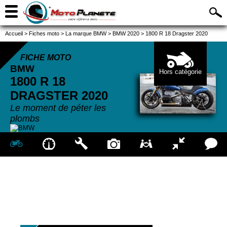
Accueil
>
Fiches moto
>
La marque BMW
>
BMW 2020
>
1800 R 18 Dragster 2020
FICHE MOTO
BMW
Hors catégorie
1800 R 18
DRAGSTER
2020
Le moment de péter les
plombs