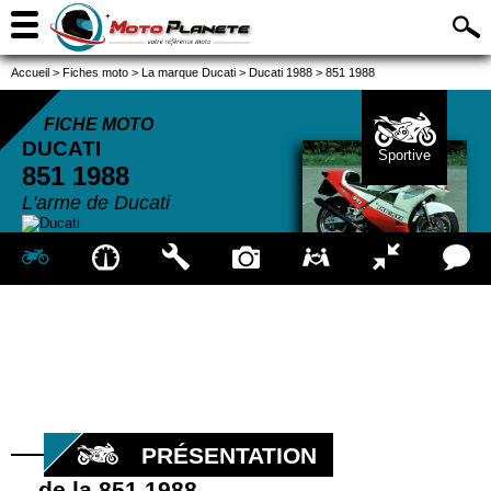
Accueil
>
Fiches moto
>
La marque Ducati
>
Ducati 1988
>
851 1988
FICHE MOTO
DUCATI
Sportive
851
1988
L'arme de Ducati
PRÉSENTATION
de la 851 1988