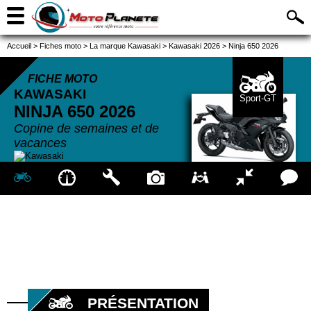
Accueil
>
Fiches moto
>
La marque Kawasaki
>
Kawasaki 2026
>
Ninja 650 2026
FICHE MOTO
KAWASAKI
Sport-GT
NINJA 650
2026
Copine de semaines et de
vacances
PRÉSENTATION