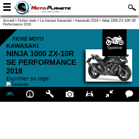
Accueil
>
Fiches moto
>
La marque Kawasaki
>
Kawasaki 2018
>
Ninja 1000 ZX-10R SE
Performance 2018
FICHE MOTO
KAWASAKI
Sportive
NINJA 1000 ZX-10R
SE PERFORMANCE
2018
Exprimer sa rage