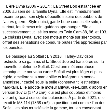
L'ère Dyna (2006 – 2017) : La Street Bob est lancée en
2006 au sein de la famille Dyna. Elle est immédiatement
reconnue pour son style dépouillé inspiré des bobbers de
l'après-guerre. Style noirci, garde-boue court, selle solo, et
surtout, les fameux mini-guidons ape-hanger. Elle a
successivement utilisé les moteurs Twin Cam 88, 96, et 103.
Le châssis Dyna, avec son moteur monté sur silentblocs,
offrait des sensations de conduite brutes très appréciées par
les puristes.
Le passage au Softail : En 2018, Harley-Davidson
restructure sa gamme, et la Street Bob est transférée sur la
nouvelle plateforme Softail. C'est une métamorphose
technique : le nouveau cadre Softail est plus léger et plus
rigide, améliorant la maniabilité et intégrant un mono-
amortisseur caché sous la selle (conservant l'esthétique
hard-tail). Elle adopte le moteur Milwaukee-Eight, d'abord en
version 107 ci (1746 cm³), qui est plus coupleux et moins
vibrant grâce à ses contre-balanciers. À partir de 2021, elle
reçoit le M8 114 (1868 cm³), la positionnant comme l'un des
Softail les plus musclés de la gamme, tout en conservant