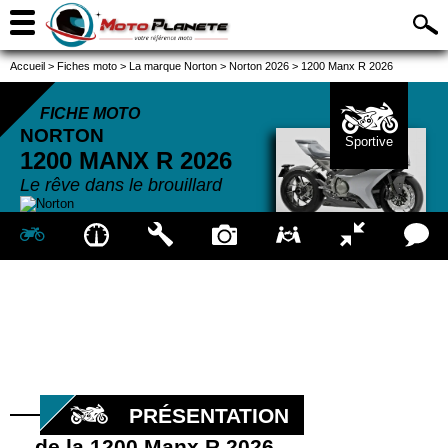
Accueil
>
Fiches moto
>
La marque Norton
>
Norton 2026
>
1200 Manx R 2026
FICHE MOTO
NORTON
Sportive
1200 MANX R
2026
Le rêve dans le brouillard
PRÉSENTATION
de la 1200 Manx R 2026