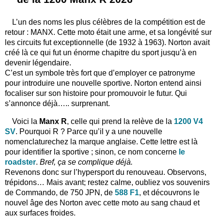
L’un des noms les plus célèbres de la compétition est de
retour : MANX. Cette moto était une arme, et sa longévité sur
les circuits fut exceptionnelle (de 1932 à 1963). Norton avait
créé là ce qui fut un énorme chapitre du sport jusqu’à en
devenir légendaire.
C’est un symbole très fort que d’employer ce patronyme
pour introduire une nouvelle sportive. Norton entend ainsi
focaliser sur son histoire pour promouvoir le futur. Qui
s’annonce déjà….. surprenant.
Voici la
Manx R
, celle qui prend la relève de la
1200 V4
SV
. Pourquoi R ? Parce qu’il y a une nouvelle
nomenclaturechez la marque anglaise. Cette lettre est là
pour identifier la sportive ; sinon, ce nom concerne
le
roadster
.
Bref, ça se complique déjà.
Revenons donc sur l’hypersport du renouveau. Observons,
trépidons… Mais avant; restez calme, oubliez vos souvenirs
de Commando, de 750 JPN, de
588 F1
, et découvrons le
nouvel âge des Norton avec cette moto au sang chaud et
aux surfaces froides.