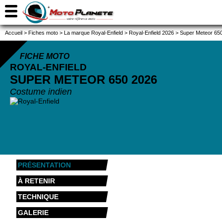
Accueil
>
Fiches moto
>
La marque Royal-Enfield
>
Royal-Enfield 2026
>
Super Meteor 65
FICHE MOTO
ROYAL-ENFIELD
SUPER METEOR 650
2026
Costume indien
PRÉSENTATION
À RETENIR
TECHNIQUE
GALERIE