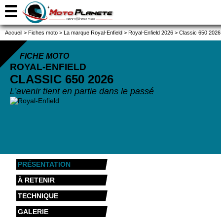
Accueil
>
Fiches moto
>
La marque Royal-Enfield
>
Royal-Enfield 2026
>
Classic 650 2026
FICHE MOTO
ROYAL-ENFIELD
CLASSIC 650
2026
L’avenir tient en partie dans le passé
PRÉSENTATION
À RETENIR
TECHNIQUE
GALERIE