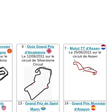
2013
2014
2015
2016
2017
2018
onster
6 -
Octo Grand Prix
7 -
Motul TT d'Assen
2019
ogne
d'Angleterre
Le 25/06/2011 sur le
ur le
Le 12/06/2011 sur le
circuit de Assen
2020
elona
circuit de Silverstone
Circuit
2021
2022
2023
2024
2025
rix
13 -
Grand Prix de Saint
14 -
Grand Prix Movistar
2026
s
Marin
d'Aragon