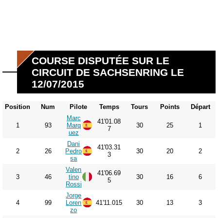
COURSE DISPUTÉE SUR LE
CIRCUIT DE SACHSENRING LE
12/07/2015
Position
Num
Pilote
Temps
Tours
Points
Départ
Marc
41'01.08
1
93
Marq
30
25
1
7
uez
Dani
41'03.31
2
26
Pedro
30
20
2
3
sa
Valen
41'06.69
3
46
tino
30
16
6
5
Rossi
Jorge
4
99
Loren
41'11.015
30
13
3
zo