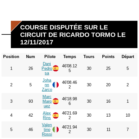
COURSE DISPUTÉE SUR LE
CIRCUIT DE RICARDO TORMO LE
12/11/2017
Position
Num
Pilote
Temps
Tours
Points
Départ
Dani
46'08.12
1
26
Pedro
30
25
5
5
sa
Joha
46'08.46
2
5
nn
30
20
2
2
Zarco
Marc
46'18.98
3
93
Marq
30
16
1
6
uez
Alex
46'21.69
4
42
30
13
10
Rins
2
Valen
46'21.94
5
46
tino
30
11
7
2
Rossi