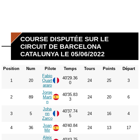
COURSE DISPUTÉE SUR LE
CIRCUIT DE BARCELONA
CATALUNYA LE 05/06/2022
Position
Num
Pilote
Temps
Tours
Points
Départ
Fabio
40'29.36
1
20
Quart
24
25
3
0
araro
Jorge
40'35.83
2
89
Marti
24
20
6
3
n
Joha
40'37.74
3
5
nn
24
16
4
5
Zarco
Joan
40'40.84
4
36
24
13
17
Mir
1
Aleix
40'43.75