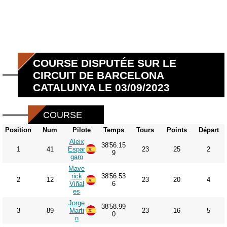
COURSE DISPUTÉE SUR LE
CIRCUIT DE BARCELONA
CATALUNYA LE 03/09/2023
COURSE
Position
Num
Pilote
Temps
Tours
Points
Départ
Aleix
38'56.15
1
41
Espar
23
25
2
9
garo
Mave
rick
38'56.53
2
12
23
20
4
Viñal
6
es
Jorge
38'58.99
3
89
Marti
23
16
5
0
n