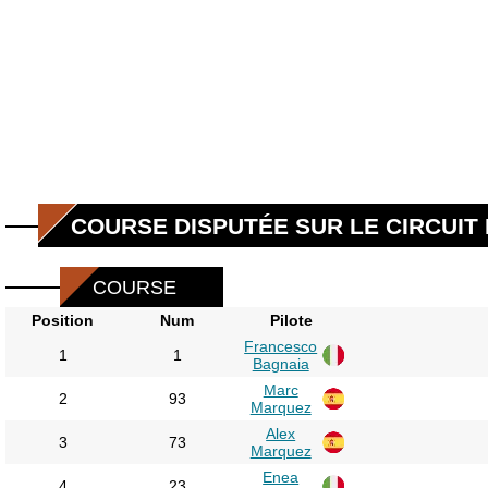
COURSE DISPUTÉE SUR LE CIRCUIT 
COURSE
Position
Num
Pilote
Francesco
1
1
Bagnaia
Marc
2
93
Marquez
Alex
3
73
Marquez
Enea
4
23