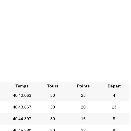
Temps
Tours
Points
Départ
40'40.063
30
25
4
40'43.867
30
20
13
40'44.397
30
16
5
40'45.380
30
13
9