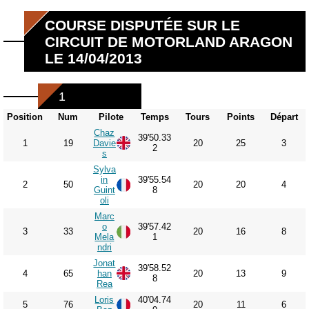
COURSE DISPUTÉE SUR LE
CIRCUIT DE MOTORLAND ARAGON
LE 14/04/2013
1
Position
Num
Pilote
Temps
Tours
Points
Départ
Chaz
39'50.33
1
19
Davie
20
25
3
2
s
Sylva
in
39'55.54
2
50
20
20
4
Guint
8
oli
Marc
o
39'57.42
3
33
20
16
8
Mela
1
ndri
Jonat
39'58.52
4
65
han
20
13
9
8
Rea
Loris
40'04.74
5
76
20
11
6