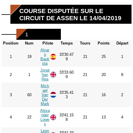
COURSE DISPUTÉE SUR LE
CIRCUIT DE ASSEN LE 14/04/2019
1
Position
Num
Pilote
Temps
Tours
Points
Départ
Alvar
o
33'30.47
1
19
21
25
1
Bauti
9
sta
Jonat
33'33.60
2
1
han
21
20
8
9
Rea
Mich
ael
33'35.41
3
60
Van
21
16
2
3
Der
Mark
Alexa
nder
33'41.15
4
22
21
13
4
Lowe
8
s
Leon
33'41.33