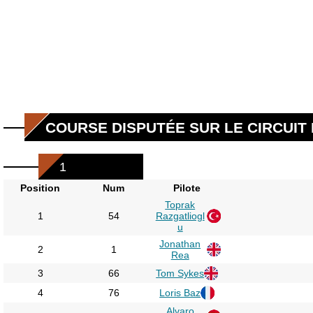
COURSE DISPUTÉE SUR LE CIRCUIT 
1
Position
Num
Pilote
Toprak
1
54
Razgatliogl
u
Jonathan
2
1
Rea
3
66
Tom Sykes
4
76
Loris Baz
Alvaro