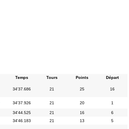
Temps
Tours
Points
Départ
34'37.686
21
25
16
i
34'37.926
21
20
1
34'44.525
21
16
6
34'46.183
21
13
5