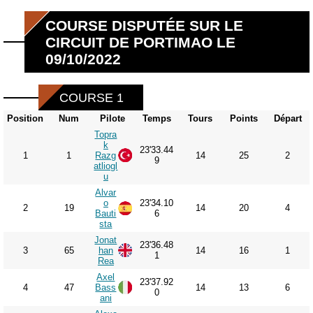
COURSE DISPUTÉE SUR LE
CIRCUIT DE PORTIMAO LE
09/10/2022
COURSE 1
Position
Num
Pilote
Temps
Tours
Points
Départ
Topra
k
23'33.44
1
1
Razg
14
25
2
9
atliogl
u
Alvar
o
23'34.10
2
19
14
20
4
Bauti
6
sta
Jonat
23'36.48
3
65
han
14
16
1
1
Rea
Axel
23'37.92
4
47
Bass
14
13
6
0
ani