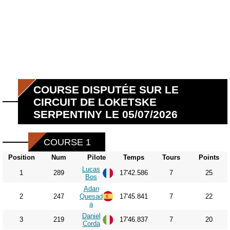
COURSE DISPUTÉE SUR LE
CIRCUIT DE LOKETSKE
SERPENTINY LE 05/07/2026
COURSE 1
Position
Num
Pilote
Temps
Tours
Points
Lucas
1
289
17'42.586
7
25
Bos
Adan
2
247
Quesad
17'45.841
7
22
a
Daniel
3
219
17'46.837
7
20
Corda