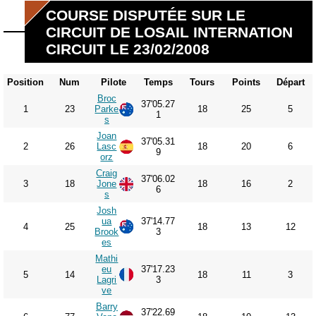
COURSE DISPUTÉE SUR LE
CIRCUIT DE LOSAIL INTERNATION
CIRCUIT LE 23/02/2008
Position
Num
Pilote
Temps
Tours
Points
Départ
Broc
37'05.27
1
23
Parke
18
25
5
1
s
Joan
37'05.31
2
26
Lasc
18
20
6
9
orz
Craig
37'06.02
3
18
Jone
18
16
2
6
s
Josh
ua
37'14.77
4
25
18
13
12
Brook
3
es
Mathi
eu
37'17.23
5
14
18
11
3
Lagri
3
ve
Barry
37'22.69