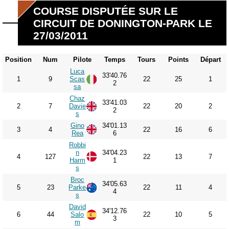
COURSE DISPUTÉE SUR LE
CIRCUIT DE DONINGTON-PARK LE
27/03/2011
Position
Num
Pilote
Temps
Tours
Points
Départ
Luca
33'40.76
1
9
Scas
22
25
1
2
sa
Chaz
33'41.03
2
7
Davie
22
20
2
2
s
Gino
34'01.13
3
4
22
16
6
Rea
6
Robbi
n
34'04.23
4
127
22
13
7
Harm
1
s
Broc
34'05.63
5
23
Parke
22
11
4
4
s
David
34'12.76
6
44
Salo
22
10
5
3
m