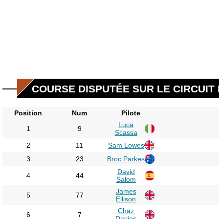
COURSE DISPUTÉE SUR LE CIRCUIT 
Position
Num
Pilote
Luca
1
9
Scassa
2
11
Sam Lowes
3
23
Broc Parkes
David
4
44
Salom
James
5
77
Ellison
Chaz
6
7
Davies