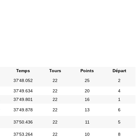
Temps
Tours
Points
Départ
37'48.052
22
25
2
37'49.634
22
20
4
i
37'49.801
22
16
1
i
37'49.878
22
13
6
37'50.436
22
11
5
37'53.264
22
10
8