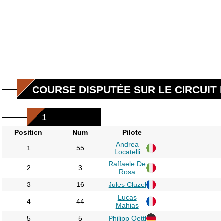
COURSE DISPUTÉE SUR LE CIRCUIT
1
Position
Num
Pilote
Andrea
1
55
Locatelli
Raffaele De
2
3
Rosa
3
16
Jules Cluzel
Lucas
4
44
Mahias
5
5
Philipp Oettl