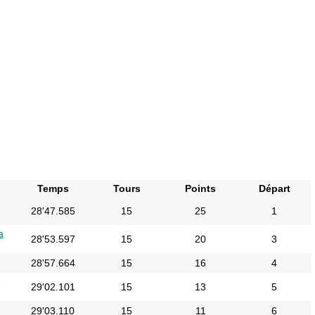
Temps
Tours
Points
Départ
28'47.585
15
25
1
a
28'53.597
15
20
3
28'57.664
15
16
4
i
29'02.101
15
13
5
i
29'03.110
15
11
6