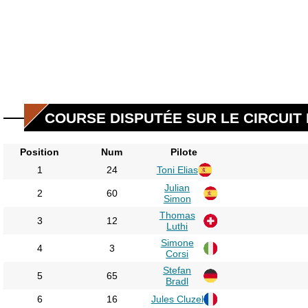
COURSE DISPUTÉE SUR LE CIRCUIT 
Position
Num
Pilote
1
24
Toni Elias
Julian
2
60
Simon
Thomas
3
12
Luthi
Simone
4
3
Corsi
Stefan
5
65
Bradl
6
16
Jules Cluzel