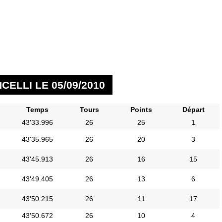
ELLI LE 05/09/2010
Temps
Tours
Points
Départ
43'33.996
26
25
1
43'35.965
26
20
3
43'45.913
26
16
15
43'49.405
26
13
6
43'50.215
26
11
17
43'50.672
26
10
4