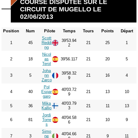
COURSE DISPUTÉE SUR LE
CIRCUIT DE MUGELLO LE
02/06/2013
Position
Num
Pilote
Temps
Tours
Points
Départ
Scott
39'53.94
1
45
Reddi
21
25
1
2
ng
Nicol
2
18
as
39'56.117
21
20
5
Terol
Joha
39'58.32
3
5
nn
21
16
4
9
Zarco
Pol
40'03.72
4
40
Espar
21
13
10
9
garo
Mika
40'03.79
5
36
21
11
13
Kallio
3
Jordi
40'04.58
6
81
Torre
21
10
9
6
s
Simo
40'04.66
7
3
ne
21
9
11