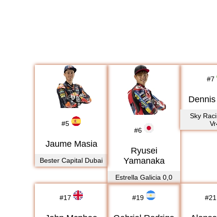
#
7
Dennis
Sky Rac
#
5
Vr
#
6
Jaume Masia
Ryusei
Yamanaka
Bester Capital Dubai
Estrella Galicia 0,0
#
17
#
19
#
21