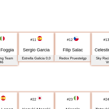
#
11
#
12
#
1
 Foggia
Sergio Garcia
Filip Salac
Celesti
ing Team
Estrella Galicia 0,0
Redox Pruestelgp
Sky Rac
46
V
#
22
#
23
#
2