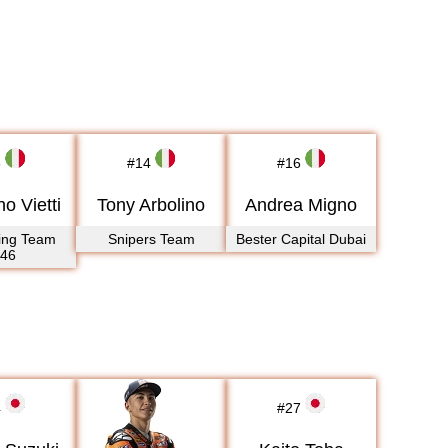
2023
2024
2025
2026
3
#
14
#
16
no Vietti
Tony Arbolino
Andrea Migno
ing Team
Snipers Team
Bester Capital Dubai
r46
4
#
27