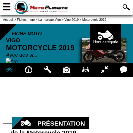
Accueil
>
Fiches moto
>
La marque Vigo
>
Vigo 2019
>
Motorcycle 2019
FICHE MOTO
VIGO
Hors catégorie
MOTORCYCLE
2019
Avec des si...
PRÉSENTATION
de la Motorcycle 2019