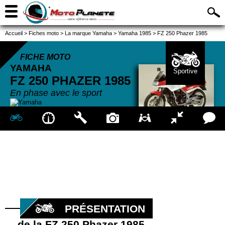
Accueil
>
Fiches moto
>
La marque Yamaha
>
Yamaha 1985
>
FZ 250 Phazer 1985
FICHE MOTO
YAMAHA
Sportive
FZ 250 PHAZER
1985
En phase avec le sport
PRÉSENTATION
de la FZ 250 Phazer 1985