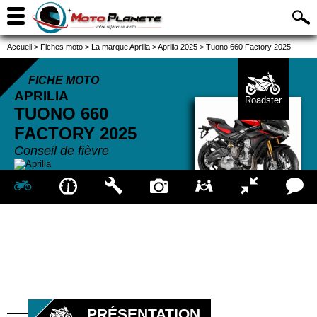
Accueil
>
Fiches moto
>
La marque Aprilia
>
Aprilia 2025
>
Tuono 660 Factory 2025
FICHE MOTO
APRILIA
Roadster
TUONO 660
FACTORY
2025
Conseil de fièvre
PRÉSENTATION