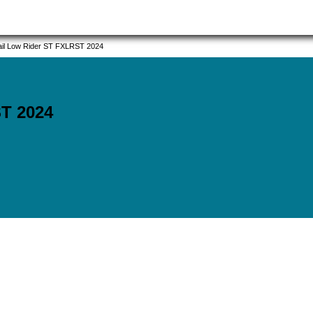
ail Low Rider ST FXLRST 2024
ST
2024