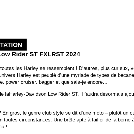
TATION
l Low Rider ST FXLRST 2024
toutes les Harley se ressemblent ! D’autres, plus curieux, 
’univers Harley est peuplé d’une myriade de types de bécan
yle, power cruiser, bagger et que sais-je encore…
de laHarley-Davidson Low Rider ST, il faudra désormais ajou
 En gros, le genre club style se dit d’une moto – plutôt un cu
en toutes circonstances. Une brêle apte à tailler de la borne
nu !