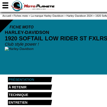
Accueil
>
Fiches moto
>
La marque Harley-Davidson
>
Harley-Davidson 2024
>
1920 Soft
FICHE MOTO
HARLEY-DAVIDSON
1920 SOFTAIL LOW RIDER ST FXLR
Club style power !
PRÉSENTATION
À RETENIR
TECHNIQUE
ENTRETIEN