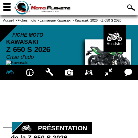
Accueil
>
Fiches moto
>
La marque Kawasaki
>
Kawasaki 2026
>
Z 650 S 2026
FICHE MOTO
KAWASAKI
Roadster
Z 650 S
2026
Crise d'ado
PRÉSENTATION
de la Z 650 S 2026