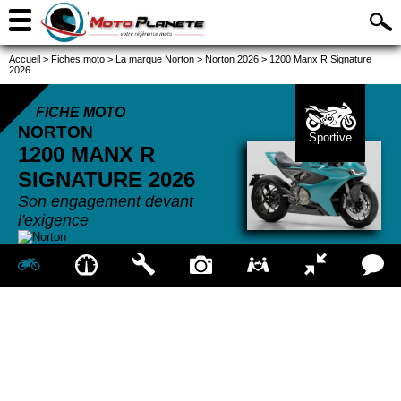
Accueil
>
Fiches moto
>
La marque Norton
>
Norton 2026
>
1200 Manx R Signature
2026
FICHE MOTO
NORTON
Sportive
1200 MANX R
SIGNATURE
2026
Son engagement devant
l'exigence