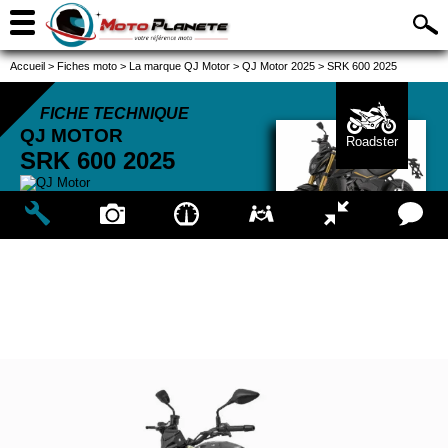
Accueil
>
Fiches moto
>
La marque QJ Motor
>
QJ Motor 2025
>
SRK 600 2025
FICHE TECHNIQUE
QJ MOTOR
Roadster
SRK 600
2025