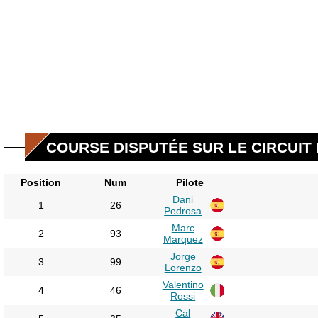
COURSE DISPUTÉE SUR LE CIRCUIT 
Position
Num
Pilote
Dani
1
26
Pedrosa
Marc
2
93
Marquez
Jorge
3
99
Lorenzo
Valentino
4
46
Rossi
Cal