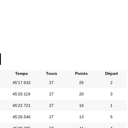
Temps
Tours
Points
Départ
45'17.632
27
25
2
45'20.119
27
20
3
45'22.721
27
16
1
45'26.546
27
13
5