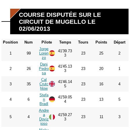
COURSE DISPUTÉE SUR LE
CIRCUIT DE MUGELLO LE
02/06/2013
Position
Num
Pilote
Temps
Tours
Points
Départ
Jorge
41'39.73
1
99
Loren
23
25
2
3
zo
Dani
41'45.13
2
26
Pedro
23
20
1
3
sa
Cal
41'46.14
3
35
Crutc
23
16
4
5
hlow
Stefa
41'59.05
4
6
n
23
13
5
4
Bradl
Andre
a
41'59.27
5
4
23
11
3
Doviz
3
ioso