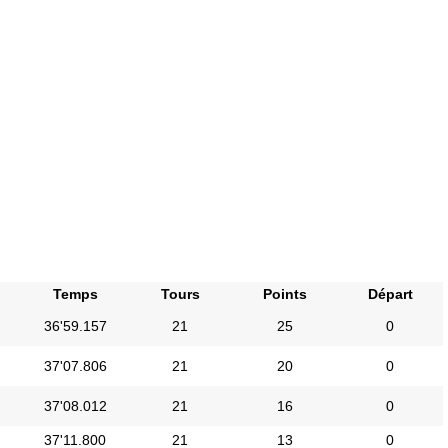
Temps
Tours
Points
Départ
36'59.157
21
25
0
37'07.806
21
20
0
37'08.012
21
16
0
37'11.800
21
13
0