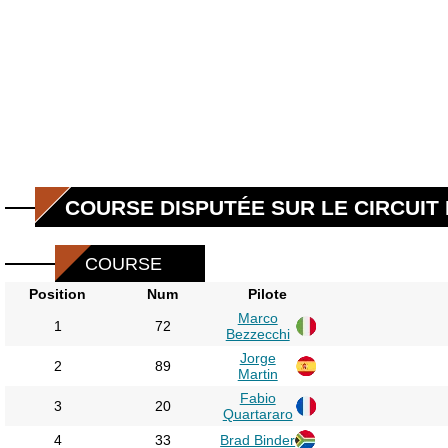
COURSE DISPUTÉE SUR LE CIRCUIT D
COURSE
Position
Num
Pilote
Marco
1
72
Bezzecchi
Jorge
2
89
Martin
Fabio
3
20
Quartararo
4
33
Brad Binder