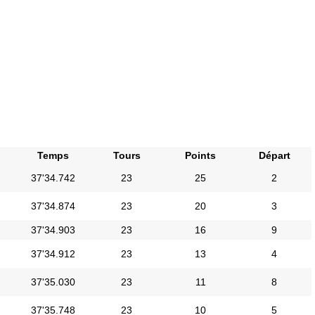
Temps
Tours
Points
Départ
37'34.742
23
25
2
37'34.874
23
20
3
37'34.903
23
16
9
37'34.912
23
13
4
37'35.030
23
11
8
37'35.748
23
10
5