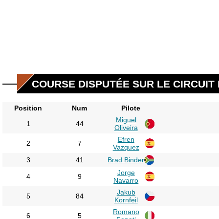
COURSE DISPUTÉE SUR LE CIRCUIT D
Position
Num
Pilote
Miguel
1
44
Oliveira
Efren
2
7
Vazquez
3
41
Brad Binder
Jorge
4
9
Navarro
Jakub
5
84
Kornfeil
Romano
6
5