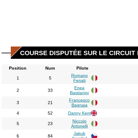
COURSE DISPUTÉE SUR LE CIRCUIT D
Position
Num
Pilote
Romano
1
5
Fenati
Enea
2
33
Bastianini
Francesco
3
21
Bagnaia
4
52
Danny Kent
Niccolo
5
23
Antonelli
Jakub
6
84