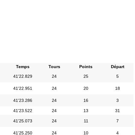
Temps
Tours
Points
Départ
41'22.829
24
25
5
41'22.951
24
20
18
41'23.286
24
16
3
41'23.522
24
13
31
41'25.073
24
11
7
41'25.250
24
10
4