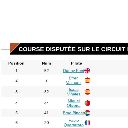
COURSE DISPUTÉE SUR LE CIRCUIT 
Position
Num
Pilote
1
52
Danny Kent
Efren
2
7
Vazquez
Isaac
3
32
Viñales
Miguel
4
44
Oliveira
5
41
Brad Binder
Fabio
6
20
Quartararo