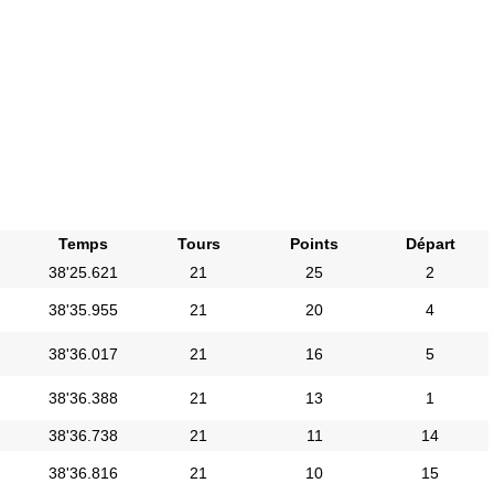
Temps
Tours
Points
Départ
38'25.621
21
25
2
38'35.955
21
20
4
38'36.017
21
16
5
38'36.388
21
13
1
38'36.738
21
11
14
38'36.816
21
10
15