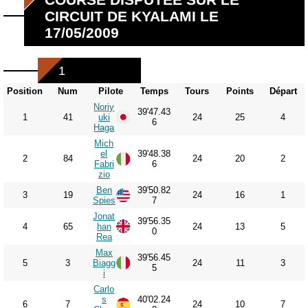
CIRCUIT DE KYALAMI LE
17/05/2009
1
Position
Num
Pilote
Temps
Tours
Points
Départ
Noriy
39'47.43
1
41
uki
24
25
4
6
Haga
Mich
el
39'48.38
2
84
24
20
2
Fabri
6
zio
Ben
39'50.82
3
19
24
16
1
Spies
7
Jonat
39'56.35
4
65
han
24
13
5
0
Rea
Max
39'56.45
5
3
Biagg
24
11
3
5
i
Carlo
s
40'02.24
6
7
24
10
7